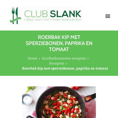
ROERBAK KIP MET
SPERZIEBONEN, PAPRIKA EN
TOMAAT
Home
Koolhydraatarme recepten
Recepten
Roerbak kip met sperziebonen, paprika en tomaat