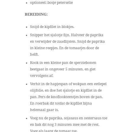
optioneel: bosje peterselie
BEREIDING:
Snijd de kipfilet in blokjes.
Snipper het sjalotje fijn. Halveer de paprika
en verwijder de zaadlijsten. Snijd de paprika
in kleine reepjes. En de tomaatjes door de
helft.
Kook in een kleine pan de sperziebonen
beetgaat in ongeveer 5 minuten, en giet
vervolgens af.
Verhit in de hapjespan of wokpan een eetlepel
olijfolie, en doe het sjalotje en kipfilet in de
pan. Pers de knoflookteentjes boven de pan.
En roerbak dit totdat de kipfilet bijna
helemaal gaar is.
Voeg nu de paprika, sojasaus en oestersaus toe
en bak dit nog 3 minuten mee met de rest.
Voeg als laatst de tomaat toe.