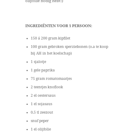
olijfolie nodig hebt!)
INGREDIËNTEN VOOR 1 PERSOON:
150 á 200 gram kipfilet
100 gram gebroken sperziebonen (o.a te koop
bij AH in het koelschap)
1 sjalotje
1 gele paprika
75 gram romatomaatjes
2 teentjes knoflook
2 el oestersaus
1 el sojasaus
0,5 tl zeezout
snuf peper
1 el olijfolie