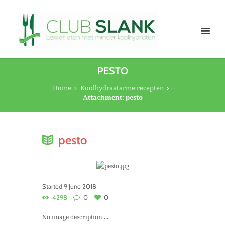
PESTO
Home
Koolhydraatarme recepten
Attachment: pesto
pesto
Started
9 June 2018
4298
0
0
No image description ...