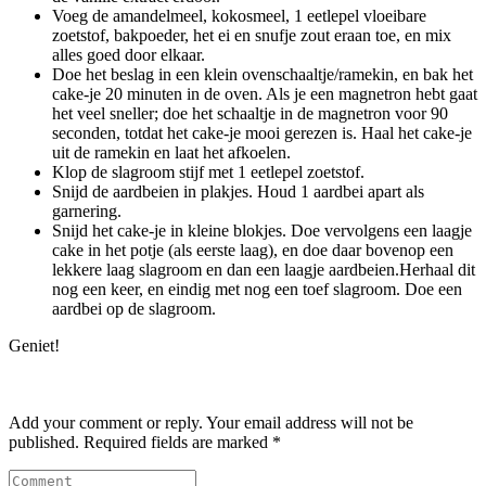
Voeg de amandelmeel, kokosmeel, 1 eetlepel vloeibare
zoetstof, bakpoeder, het ei en snufje zout eraan toe, en mix
alles goed door elkaar.
Doe het beslag in een klein ovenschaaltje/ramekin, en bak het
cake-je 20 minuten in de oven. Als je een magnetron hebt gaat
het veel sneller; doe het schaaltje in de magnetron voor 90
seconden, totdat het cake-je mooi gerezen is. Haal het cake-je
uit de ramekin en laat het afkoelen.
Klop de slagroom stijf met 1 eetlepel zoetstof.
Snijd de aardbeien in plakjes. Houd 1 aardbei apart als
garnering.
Snijd het cake-je in kleine blokjes. Doe vervolgens een laagje
cake in het potje (als eerste laag), en doe daar bovenop een
lekkere laag slagroom en dan een laagje aardbeien.Herhaal dit
nog een keer, en eindig met nog een toef slagroom. Doe een
aardbei op de slagroom.
Geniet!
Add your comment or reply. Your email address will not be
published. Required fields are marked *