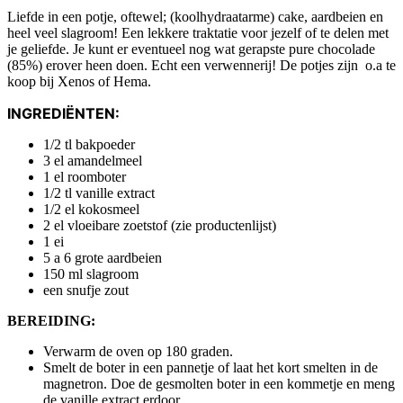
Liefde in een potje, oftewel; (koolhydraatarme) cake, aardbeien en
heel veel slagroom! Een lekkere traktatie voor jezelf of te delen met
je geliefde. Je kunt er eventueel nog wat gerapste pure chocolade
(85%) erover heen doen. Echt een verwennerij! De potjes zijn o.a te
koop bij Xenos of Hema.
INGREDIËNTEN:
1/2 tl bakpoeder
3 el amandelmeel
1 el roomboter
1/2 tl vanille extract
1/2 el kokosmeel
2 el vloeibare zoetstof (zie productenlijst)
1 ei
5 a 6 grote aardbeien
150 ml slagroom
een snufje zout
BEREIDING:
Verwarm de oven op 180 graden.
Smelt de boter in een pannetje of laat het kort smelten in de
magnetron. Doe de gesmolten boter in een kommetje en meng
de vanille extract erdoor.