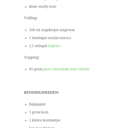
klein snufje zout
Vulling:
500 ml ongeklopte slagroom
1 theelepel vanille extract
2,5 eetlepel
Sukrin+
Topping:
85 gram
pure chocolade (van Cereal)
BENODIGDHEDEN:
Bakpapier
1 grote kom
2 kleine kommetjes