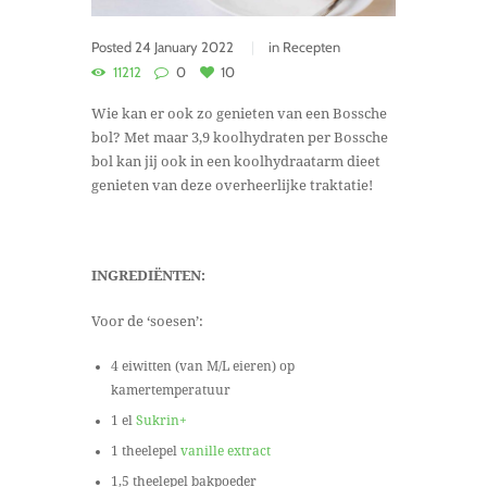
Posted
24 January 2022
in
Recepten
11212
0
10
Wie kan er ook zo genieten van een Bossche
bol? Met maar 3,9 koolhydraten per Bossche
bol kan jij ook in een koolhydraatarm dieet
genieten van deze overheerlijke traktatie!
INGREDIËNTEN:
Voor de ‘soesen’:
4 eiwitten (van M/L eieren) op
kamertemperatuur
1 el
Sukrin+
1 theelepel
vanille extract
1,5 theelepel bakpoeder