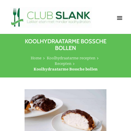
KOOLHYDRAATARME BOSSCHE
BOLLEN
Home
Koolhydraatarme recepten
Recepten
Koolhydraatarme Bossche bollen