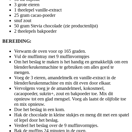
3 grote eieren
1 theelepel vanille-extract
25 gram cacao-poeder
snuf zout
50 gram Stevia chocolade (zie productenlijst)
2 theelepels bakpoeder
BEREIDING:
Verwarm de oven voor op 165 graden.
Vul de muffintray met 9 muffinvormpjes
Om het beslag te maken is het handig en gemakkelijk om een
blender/keukenmachine te gebruiken om alles goed te
mengen.
Voeg de 3 eieren, amandelmelk en vanille-extract in de
blender/keukenmachine en mix dit even door elkaar.
Vervolgens voeg je de amandelmeel, kokosmeel,
cacaopoeder, sukrin+, zout en bakpoeder toe. Mix dit
opnieuw tot een glad mengsel. Voeg als laatst de olijfolie toe
en mix opnieuw.
Doe het beslag in een kom.
Hak de chocolade in kleine stukjes en meng dit met een spatel
of lepel door het beslag.
Verdeel het beslag over de 9 muffinvormpjes.
Bak de muffins 24 minuten in de oven.