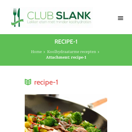
RECIPE-1
Home
Koolhydraatarme recepten
Attachment: recipe-1
recipe-1