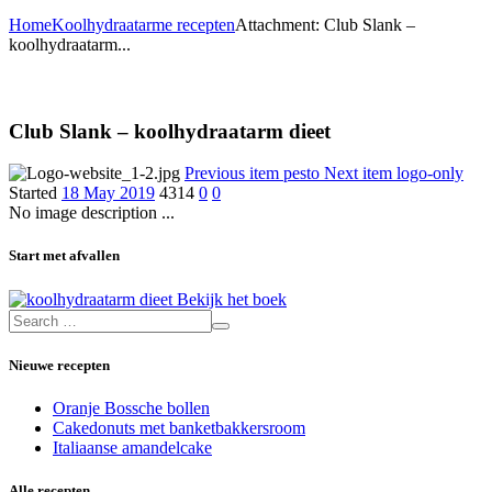
Home
Koolhydraatarme recepten
Attachment: Club Slank –
koolhydraatarm...
Club Slank – koolhydraatarm dieet
Previous item
pesto
Next item
logo-only
Started
18 May 2019
4314
0
0
No image description ...
Start met afvallen
Bekijk het boek
Nieuwe recepten
Oranje Bossche bollen
Cakedonuts met banketbakkersroom
Italiaanse amandelcake
Alle recepten