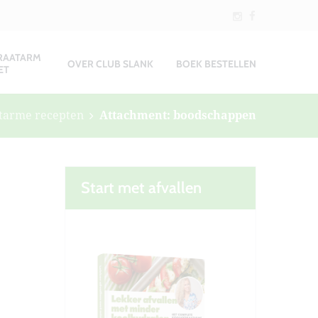
RAATARM
OVER CLUB SLANK
BOEK BESTELLEN
ET
tarme recepten
Attachment: boodschappen
Start met afvallen