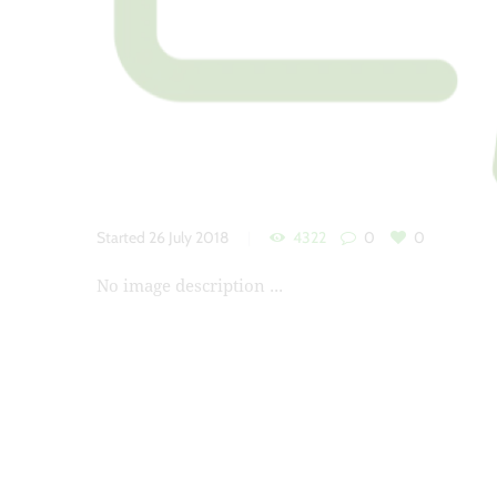
Started
26 July 2018
4322
0
0
No image description ...