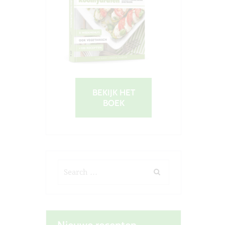
BEKIJK HET
BOEK
Next item
agenda